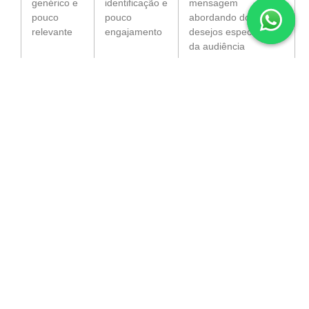
genérico e
identificação e
mensagem
pouco
pouco
abordando dores ou
relevante
engajamento
desejos específicos
da audiência
Chamadas
Perda de
Adicionar CTAs
para ação
oportunidades
claras, simples e
(CTAs)
para
persuasivas que
fracas ou
engajamento
incentivem interação
ausentes
e viralização
Portanto, investir tempo na otimização do roteiro para
Reels viral é essencial para conquistar o público e
ampliar o alcance. Além disso, aplicar técnicas
comprovadas pode potencializar seus resultados. Para
ampliar seus conhecimentos sobre estratégias que
aumentam o engajamento e a aquisição de usuários,
confira conteúdos especializados que abordam
métodos eficazes de campanhas em redes sociais e